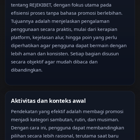
tentang REJEKIBET, dengan fokus utama pada
efisiensi proses tanpa bahasa promosi berlebihan.
Tujuannya adalah menjelaskan pengalaman
penggunaan secara praktis, mulai dari kerapian
platform, kejelasan alur, hingga poin yang perlu
diperhatikan agar pengguna dapat bermain dengan
lebih aman dan konsisten. Setiap bagian disusun
secara objektif agar mudah dibaca dan
dibandingkan.
Aktivitas dan konteks awal
Pendekatan yang efektif adalah membagi promosi
menjadi kategori sambutan, rutin, dan musiman.
Dengan cara ini, pengguna dapat membandingkan
pilihan secara lebih rasional, terutama saat baru