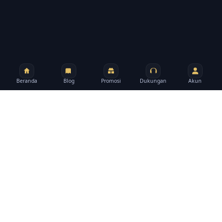
Beranda
Blog
Promosi
Dukungan
Akun
REJEKIBET
Tentang situs
REJEKIBET menyediakan jalur akun, promosi, artikel,
dan bantuan dalam satu struktur yang lebih mudah
diikuti oleh pengguna lama maupun baru.
Tim Editorial REJEKIBET
Terakhir ditinjau 2026-04-17
Dukungan pengguna