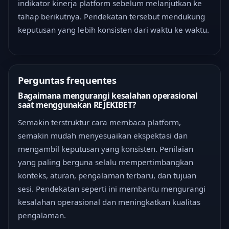
indikator kinerja platform sebelum melanjutkan ke
tahap berikutnya. Pendekatan tersebut mendukung
keputusan yang lebih konsisten dari waktu ke waktu.
Perguntas frequentes
Bagaimana mengurangi kesalahan operasional
saat menggunakan REJEKIBET?
Semakin terstruktur cara membaca platform,
semakin mudah menyesuaikan ekspektasi dan
mengambil keputusan yang konsisten. Penilaian
yang paling berguna selalu mempertimbangkan
konteks, aturan, pengalaman terbaru, dan tujuan
sesi. Pendekatan seperti ini membantu mengurangi
kesalahan operasional dan meningkatkan kualitas
pengalaman.