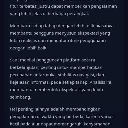
fitur terbatas; justru dapat memberikan pengalaman
yang lebih jelas di berbagai perangkat.
Membaca setiap tahap dengan lebih teliti biasanya
membantu pengguna menyusun ekspektasi yang
lebih realistis dan mengatur ritme penggunaan
dengan lebih baik.
Saat menilai penggunaan platform secara
berkelanjutan, penting untuk memperhatikan
perubahan antarmuka, stabilitas navigasi, dan
kejelasan informasi pada setiap tahap. Analisis ini
membantu membentuk ekspektasi yang lebih
seimbang.
Hal penting lainnya adalah membandingkan
pengalaman di waktu yang berbeda, karena variasi
kecil pada alur dapat memengaruhi kenyamanan