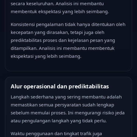
secara keseluruhan. Analisis ini membantu
membentuk ekspektasi yang lebih seimbang.
Konsistensi pengalaman tidak hanya ditentukan oleh
kecepatan yang dirasakan, tetapi juga oleh
prediktabilitas proses dan kejelasan pesan yang
ditampilkan. Analisis ini membantu membentuk
ekspektasi yang lebih seimbang.
Alur operasional dan prediktabilitas
Langkah sederhana yang sering membantu adalah
memastikan semua persyaratan sudah lengkap
sebelum memulai proses. Ini mengurangi risiko jeda
atau pengulangan langkah yang tidak perlu.
Waktu penggunaan dan tingkat trafik juga