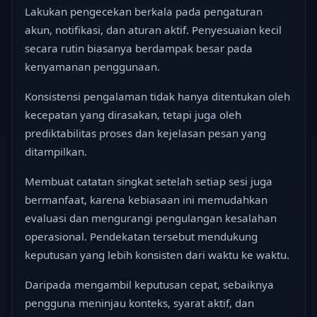
Lakukan pengecekan berkala pada pengaturan
akun, notifikasi, dan aturan aktif. Penyesuaian kecil
secara rutin biasanya berdampak besar pada
kenyamanan penggunaan.
Konsistensi pengalaman tidak hanya ditentukan oleh
kecepatan yang dirasakan, tetapi juga oleh
prediktabilitas proses dan kejelasan pesan yang
ditampilkan.
Membuat catatan singkat setelah setiap sesi juga
bermanfaat, karena kebiasaan ini memudahkan
evaluasi dan mengurangi pengulangan kesalahan
operasional. Pendekatan tersebut mendukung
keputusan yang lebih konsisten dari waktu ke waktu.
Daripada mengambil keputusan cepat, sebaiknya
pengguna meninjau konteks, syarat aktif, dan