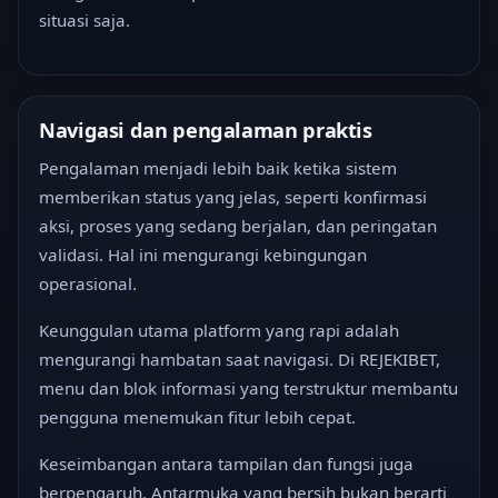
situasi saja.
Navigasi dan pengalaman praktis
Pengalaman menjadi lebih baik ketika sistem
memberikan status yang jelas, seperti konfirmasi
aksi, proses yang sedang berjalan, dan peringatan
validasi. Hal ini mengurangi kebingungan
operasional.
Keunggulan utama platform yang rapi adalah
mengurangi hambatan saat navigasi. Di REJEKIBET,
menu dan blok informasi yang terstruktur membantu
pengguna menemukan fitur lebih cepat.
Keseimbangan antara tampilan dan fungsi juga
berpengaruh. Antarmuka yang bersih bukan berarti