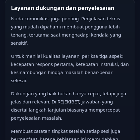
Layanan dukungan dan penyelesaian
Nada komunikasi juga penting. Penjelasan teknis
yang mudah dipahami membuat pengguna lebih
tenang, terutama saat menghadapi kendala yang
sensitif.
Untuk menilai kualitas layanan, periksa tiga aspek:
kecepatan respons pertama, ketepatan instruksi, dan
kesinambungan hingga masalah benar-benar
selesai.
Dukungan yang baik bukan hanya cepat, tetapi juga
jelas dan relevan. Di REJEKIBET, jawaban yang
disertai langkah lanjutan biasanya mempercepat
penyelesaian masalah.
Membuat catatan singkat setelah setiap sesi juga
bermanfaat, karena kebiasaan ini memudahkan