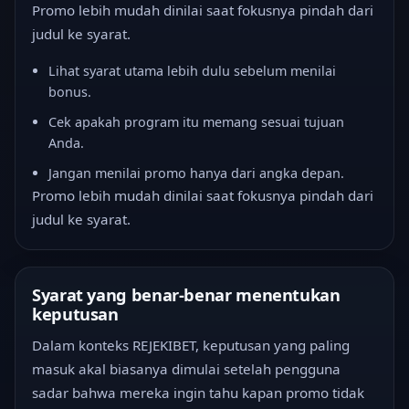
Promo lebih mudah dinilai saat fokusnya pindah dari
judul ke syarat.
Lihat syarat utama lebih dulu sebelum menilai
bonus.
Cek apakah program itu memang sesuai tujuan
Anda.
Jangan menilai promo hanya dari angka depan.
Promo lebih mudah dinilai saat fokusnya pindah dari
judul ke syarat.
Syarat yang benar-benar menentukan
keputusan
Dalam konteks REJEKIBET, keputusan yang paling
masuk akal biasanya dimulai setelah pengguna
sadar bahwa mereka ingin tahu kapan promo tidak