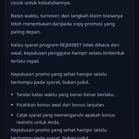
cocok untuk kebutuhannya.
Batas waktu, turnover, dan langkah klaim biasanya
lebih menentukan daripada copy promosi yang
paling depan.
Kalau syarat program REJEKIBET tidak dibaca dari
awal, keputusan pengguna hampir selalu terbentuk
terlalu cepat.
Keputusan promo yang sehat hampir selalu
bertumpu pada syarat, bukan judul.
Tandai batas waktu yang benar-benar berlaku.
Pisahkan bonus awal dari bonus lanjutan.
Catat syarat yang memengaruhi apakah bonus
realistis untuk Anda.
Keputusan promo yang sehat hampir selalu
bertumpu pada syarat, bukan judul.