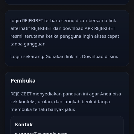
login REJEKIBET terbaru sering dicari bersama link
alternatif REJEKIBET dan download APK REJEKIBET
resmi, terutama ketika pengguna ingin akses cepat
tanpa gangguan.
Login sekarang. Gunakan link ini. Download di sini.
Pembuka
REJEKIBET menyediakan panduan ini agar Anda bisa
cek konteks, urutan, dan langkah berikut tanpa
membuka terlalu banyak jalur.
Kontak