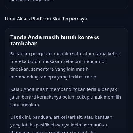
Lihat Akses Platform Slot Terpercaya
Tanda Anda masih butuh konteks
tambahan
Sebagian pengguna memilih satu jalur utama ketika
mereka butuh ringkasan sebelum mengambil
tindakan, sementara yang lain masih
membandingkan opsi yang terlihat mirip.
Kalau Anda masih membandingkan terlalu banyak
jalur, berarti konteksnya belum cukup untuk memilih
satu tindakan.
Di titik ini, panduan, artikel terkait, atau bantuan
yang lebih spesifik biasanya lebih bermanfaat
daripada langsung menekan tombol aksi.