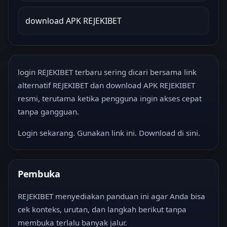
download APK REJEKIBET
login REJEKIBET terbaru sering dicari bersama link
alternatif REJEKIBET dan download APK REJEKIBET
resmi, terutama ketika pengguna ingin akses cepat
tanpa gangguan.
Login sekarang. Gunakan link ini. Download di sini.
Pembuka
REJEKIBET menyediakan panduan ini agar Anda bisa
cek konteks, urutan, dan langkah berikut tanpa
membuka terlalu banyak jalur.