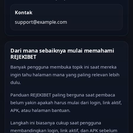
Kontak
support@example.com
Dari mana sebaiknya mulai memahami
REJEKIBET
Banyak pengguna membuka topik ini saat mereka
ingin tahu halaman mana yang paling relevan lebih
dulu.
Panduan REJEKIBET paling berguna saat pembaca
belum yakin apakah harus mulai dari login, link aktif,
APK, atau halaman bantuan.
Langkah ini biasanya cukup saat pengguna
membandingkan login, link aktif, dan APK sebelum