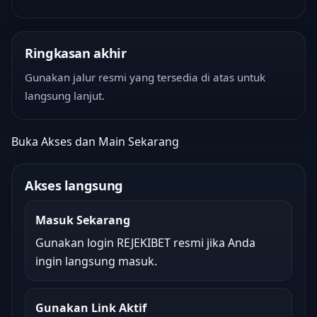
Ringkasan akhir
Gunakan jalur resmi yang tersedia di atas untuk
langsung lanjut.
Buka Akses dan Main Sekarang
Akses langsung
Masuk Sekarang
Gunakan login REJEKIBET resmi jika Anda
ingin langsung masuk.
Gunakan Link Aktif